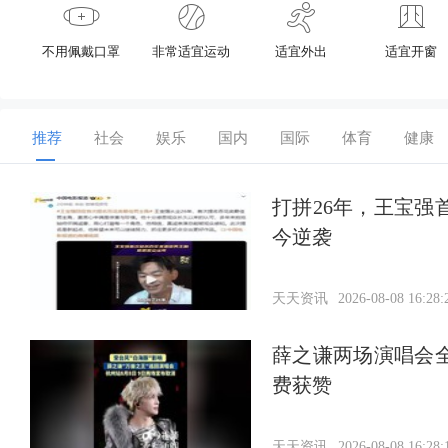
不用佩戴口罩
非常适宜运动
适宜外出
适宜开窗
推荐
社会
娱乐
国内
国际
体育
健康
打拼26年，王宝
今逆袭
天天资讯
2026-08-08 16:28:
薛之谦两场演唱会
费获赞
天天资讯
2026-08-08 16:28: