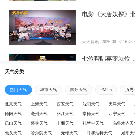
电影《大唐妖探》北
天天资讯
2026-08-07 16:46:
七位帮唱嘉宾就位
天气分类
天天资讯
2026-08-07 16:45:
热门天气
城市天气
国际天气
PM2.5
历史
北京天气
上海天气
西安天气
沈阳天气
天津天气
德阳天气
亳州天气
丽江天气
常德天气
西宁天气
昆山天气
蓬莱天气
十堰天气
扎兰屯天气
乌鲁木齐天
包头天气
哈尔滨天气
无锡天气
呼和浩特天气
咸阳天