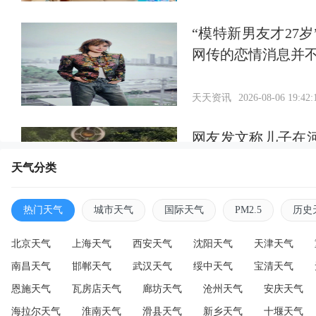
“模特新男友才27
网传的恋情消息并
天天资讯
2026-08-06 19:42:
网友发文称儿子在
通知，当地回应：
天气分类
天天资讯
2026-08-06 19:38:
热门天气
城市天气
国际天气
PM2.5
历史
北京天气
上海天气
西安天气
沈阳天气
天津天气
南昌天气
邯郸天气
武汉天气
绥中天气
宝清天气
恩施天气
瓦房店天气
廊坊天气
沧州天气
安庆天气
海拉尔天气
淮南天气
滑县天气
新乡天气
十堰天气