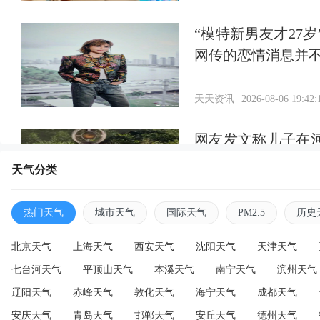
“模特新男友才27
网传的恋情消息并
天天资讯
2026-08-06 19:42:
网友发文称儿子在
通知，当地回应：
天气分类
天天资讯
2026-08-06 19:38:
热门天气
城市天气
国际天气
PM2.5
历史
北京天气
上海天气
西安天气
沈阳天气
天津天气
七台河天气
平顶山天气
本溪天气
南宁天气
滨州天气
辽阳天气
赤峰天气
敦化天气
海宁天气
成都天气
安庆天气
青岛天气
邯郸天气
安丘天气
德州天气