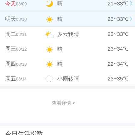
今天
晴
21
~
33
℃
08/09
明天
晴
23
~
33
℃
08/10
周二
多云转晴
23
~
33
℃
08/11
周三
晴
23
~
34
℃
08/12
周四
晴
22
~
34
℃
08/13
周五
小雨转晴
23
~
35
℃
08/14
查看详情 >
今日生活指数