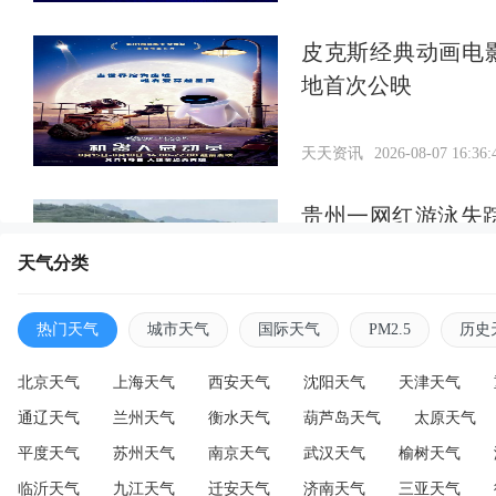
皮克斯经典动画电
地首次公映
天天资讯
2026-08-07 16:36:
贵州一网红游泳失
找到
天气分类
天天资讯
2026-08-07 16:34:
热门天气
城市天气
国际天气
PM2.5
历史
北京天气
上海天气
西安天气
沈阳天气
天津天气
通辽天气
兰州天气
衡水天气
葫芦岛天气
太原天气
平度天气
苏州天气
南京天气
武汉天气
榆树天气
临沂天气
九江天气
迁安天气
济南天气
三亚天气