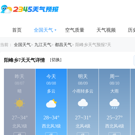
首页
全国天气
空气质量
天气视频
历
当前：
全国天气
>
九江天气
>
都昌天气
>
阳峰乡天气预报7天
[切换]
阳峰乡7天天气详情
昨天
今天
明天
周一
08/07
08/08
08/09
08/10
晴
多云
小雨转多云
大雨
27~34°
28~34°
27~31°
25~27°
北风3级
西北风3级
北风4级
西北风4级