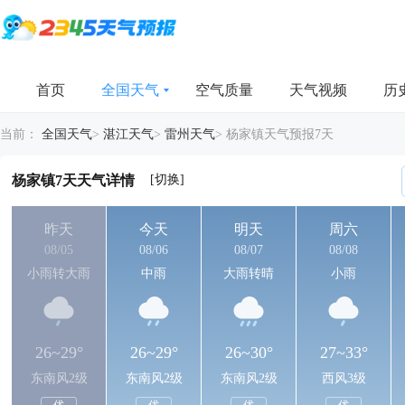
首页
全国天气
空气质量
天气视频
历
当前：
全国天气
>
湛江天气
>
雷州天气
>
杨家镇天气预报7天
[切换]
杨家镇7天天气详情
昨天
今天
明天
周六
08/05
08/06
08/07
08/08
小雨转大雨
中雨
大雨转晴
小雨
26~29°
26~29°
26~30°
27~33°
东南风2级
东南风2级
东南风2级
西风3级