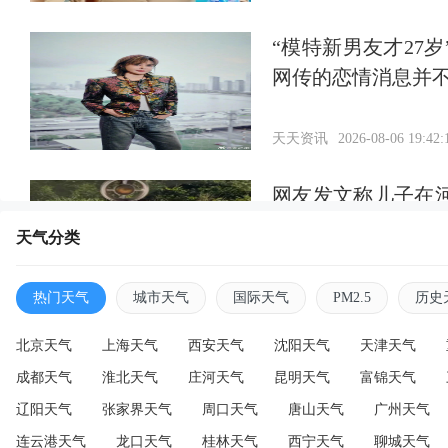
“模特新男友才27
网传的恋情消息并
天天资讯
2026-08-06 19:42:
网友发文称儿子在
通知，当地回应：
天气分类
天天资讯
2026-08-06 19:38:
热门天气
城市天气
国际天气
PM2.5
历史
北京天气
上海天气
西安天气
沈阳天气
天津天气
成都天气
淮北天气
庄河天气
昆明天气
富锦天气
辽阳天气
张家界天气
周口天气
唐山天气
广州天气
连云港天气
龙口天气
桂林天气
西宁天气
聊城天气