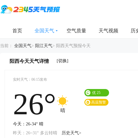
首页
全国天气
空气质量
天气视频
历
当前：
全国天气
>
阳江天气
>
阳西天气预报今天
[切换]
阳西今天天气详情
实时天气：06:15发布
26°
优
25
高温预警
晴
今天：26-34° 晴
昨天：26~31° 多云转晴
历史天气>