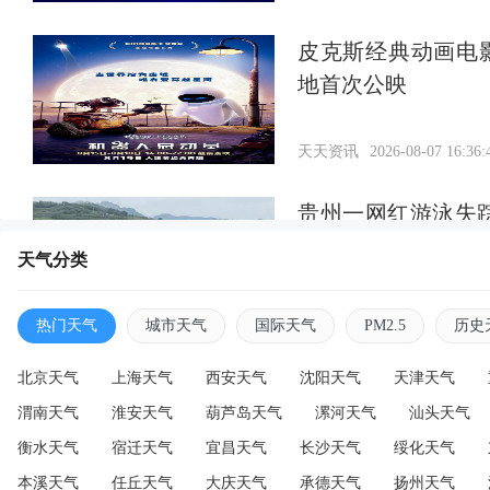
皮克斯经典动画电
地首次公映
天天资讯
2026-08-07 16:36:
贵州一网红游泳失
找到
天气分类
天天资讯
2026-08-07 16:34:
热门天气
城市天气
国际天气
PM2.5
历史
北京天气
上海天气
西安天气
沈阳天气
天津天气
渭南天气
淮安天气
葫芦岛天气
漯河天气
汕头天气
衡水天气
宿迁天气
宜昌天气
长沙天气
绥化天气
本溪天气
任丘天气
大庆天气
承德天气
扬州天气