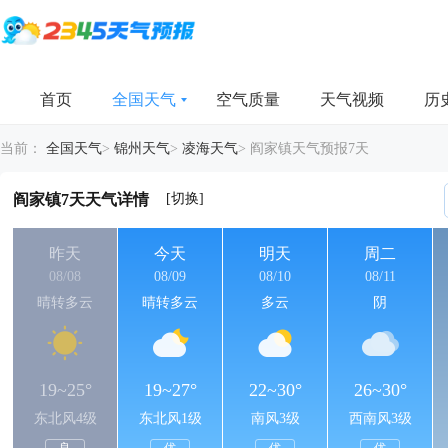
首页
全国天气
空气质量
天气视频
历
当前：
全国天气
>
锦州天气
>
凌海天气
>
阎家镇天气预报7天
[切换]
阎家镇7天天气详情
昨天
今天
明天
周二
08/08
08/09
08/10
08/11
晴转多云
晴转多云
多云
阴
19~25°
19~27°
22~30°
26~30°
东北风4级
东北风1级
南风3级
西南风3级