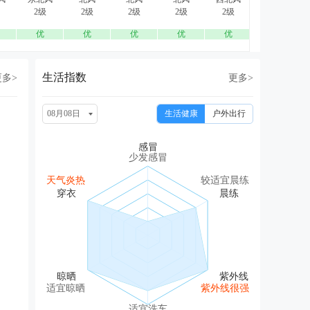
2级
2级
2级
2级
2级
2级
优
优
优
优
优
优
生活指数
更多>
更多>
08月08日
生活健康
户外出行
少发感冒
天气炎热
较适宜晨练
适宜晾晒
紫外线很强
适宜洗车