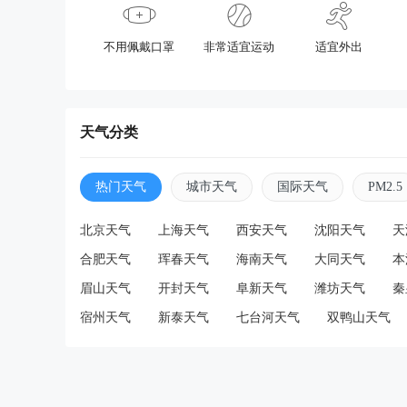
不用佩戴口罩
非常适宜运动
适宜外出
天气分类
热门天气
城市天气
国际天气
PM2.5
北京天气
上海天气
西安天气
沈阳天气
天
合肥天气
珲春天气
海南天气
大同天气
本
眉山天气
开封天气
阜新天气
潍坊天气
秦
宿州天气
新泰天气
七台河天气
双鸭山天气