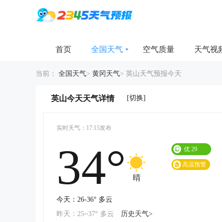
首页
全国天气
空气质量
天气视
当前：
全国天气
>
黄冈天气
>
英山天气预报今天
[切换]
英山今天天气详情
实时天气：17:15发布
34°
优
29
高温预警
晴
今天：26-36° 多云
昨天：25~37° 多云
历史天气>