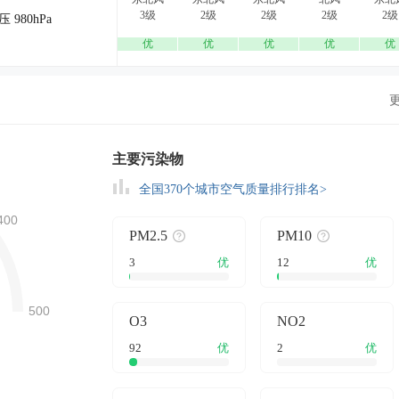
3级
2级
2级
2级
2级
压 980hPa
优
优
优
优
优
主要污染物
全国370个城市空气质量排行排名>
PM2.5
PM10
3
优
12
优
O3
NO2
92
优
2
优