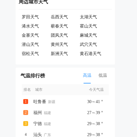
周边城市天气
罗田天气
岳西天气
太湖天气
浠水天气
蕲春天气
霍山天气
金寨天气
团风天气
麻城天气
潜山天气
黄州天气
武穴天气
宿松天气
新洲天气
黄石港天气
气温排行榜
高温
低温
排名
城市
今天气温
1
吐鲁番
30～41 °
新疆
2
福州
27～39 °
福建
3
宁德
29～38 °
福建
4
汕头
29～38 °
广东