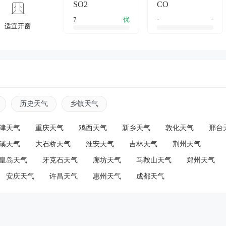
SO2
CO
7
优
-
-
适宜开窗
历史天气
乡镇天气
津天气
重庆天气
鸡西天气
新乡天气
敦化天气
邢台
溪天气
大石桥天气
淮安天气
吉林天气
荆州天气
皇岛天气
牙克石天气
廊坊天气
马鞍山天气
郑州天气
安庆天气
许昌天气
惠州天气
成都天气