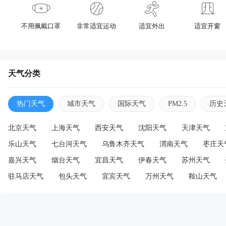
不用佩戴口罩
非常适宜运动
适宜外出
适宜开窗
天气分类
热门天气
城市天气
国际天气
PM2.5
历史
北京天气
上海天气
西安天气
沈阳天气
天津天气
乐山天气
七台河天气
乌鲁木齐天气
渭南天气
枣庄天
嘉兴天气
烟台天气
宜昌天气
伊春天气
苏州天气
驻马店天气
包头天气
宜宾天气
万州天气
鞍山天气