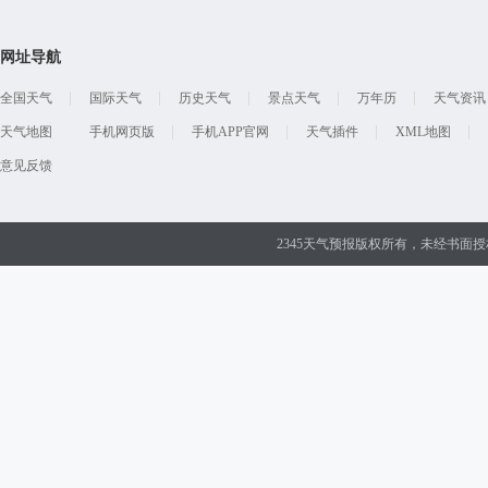
网址导航
全国天气
国际天气
历史天气
景点天气
万年历
天气资讯
天气地图
手机网页版
手机APP官网
天气插件
XML地图
意见反馈
2345天气预报版权所有，未经书面