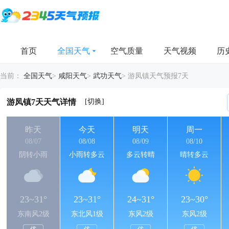
首页
全国天气
空气质量
天气视频
历
当前：
全国天气
>
咸阳天气
>
武功天气
>
游凤镇天气预报7天
[切换]
游凤镇7天天气详情
昨天
今天
明天
周一
08/07
08/08
08/09
08/10
阴转小雨
小雨转多云
多云转晴
晴转多云
23~31°
23~31°
24~31°
23~30°
东南风2级
东北风1级
东风2级
东风2级