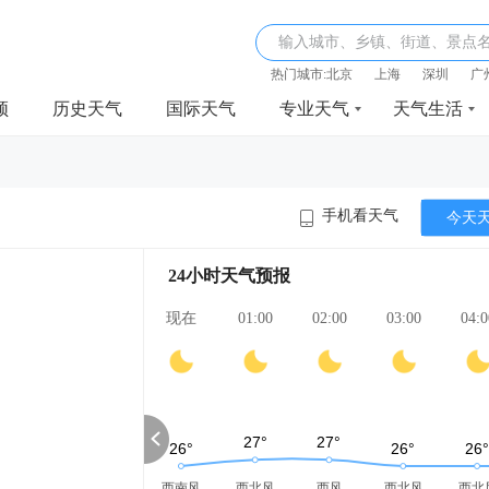
输入城市、乡镇、街道、景点
热门城市:
北京
上海
深圳
广
频
历史天气
国际天气
专业天气
天气生活
手机看天气
今天
24小时天气预报
现在
01:00
02:00
03:00
04:0
西南风
西北风
西风
西北风
西北