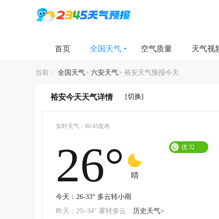
首页
全国天气
空气质量
天气视
当前：
全国天气
>
六安天气
>
裕安天气预报今天
[切换]
裕安今天天气详情
实时天气：00:45发布
26°
优
32
晴
今天：26-33° 多云转小雨
昨天：25~34° 雾转多云
历史天气>