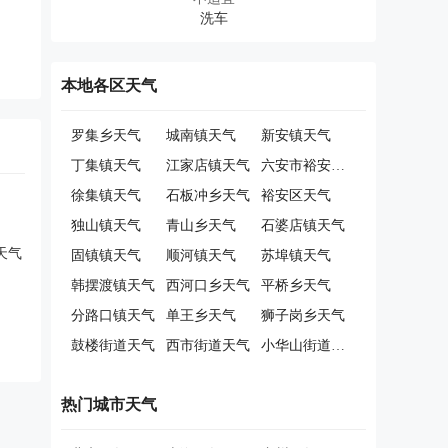
本地各区天气
罗集乡天气
城南镇天气
新安镇天气
丁集镇天气
江家店镇天气
六安市裕安区经济开发区天气
徐集镇天气
石板冲乡天气
裕安区天气
独山镇天气
青山乡天气
石婆店镇天气
天气
固镇镇天气
顺河镇天气
苏埠镇天气
韩摆渡镇天气
西河口乡天气
平桥乡天气
分路口镇天气
单王乡天气
狮子岗乡天气
鼓楼街道天气
西市街道天气
小华山街道天气
热门城市天气