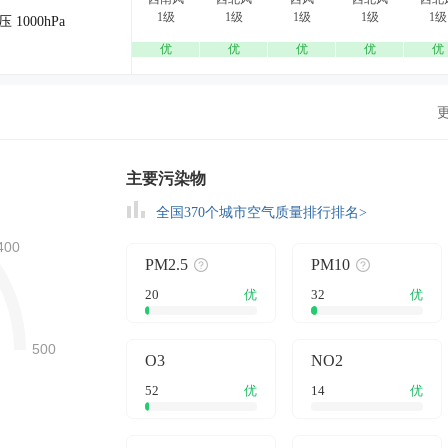
1级
1级
1级
1级
1级
压 1000hPa
优
优
优
优
优
主要污染物
全国370个城市空气质量排行排名>
PM2.5
PM10
20
优
32
优
O3
NO2
52
优
14
优