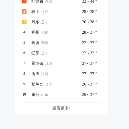
1
吐鲁番
32～44 °
新疆
2
鞍山
28～38 °
辽宁
3
丹东
26～38 °
辽宁
4
福州
28～37 °
福建
5
哈密
27～37 °
新疆
6
辽阳
27～37 °
辽宁
7
景德镇
27～37 °
江西
8
鹰潭
27～37 °
江西
9
葫芦岛
26～37 °
辽宁
10
东营
26～37 °
山东
查看更多>