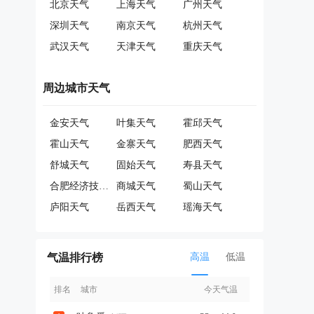
北京天气
上海天气
广州天气
深圳天气
南京天气
杭州天气
武汉天气
天津天气
重庆天气
周边城市天气
金安天气
叶集天气
霍邱天气
霍山天气
金寨天气
肥西天气
舒城天气
固始天气
寿县天气
合肥经济技术开发区天气
商城天气
蜀山天气
庐阳天气
岳西天气
瑶海天气
气温排行榜
高温
低温
排名
城市
今天气温