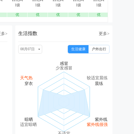
1级
1级
1级
1级
1级
2级
优
优
优
优
优
优
生活指数
更多>
更多>
08月07日
生活健康
户外出行
少发感冒
天气热
较适宜晨练
适宜晾晒
紫外线很强
不适宜