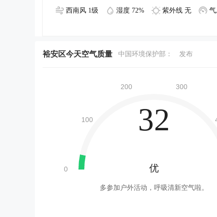
西南风 1级
湿度 72%
紫外线 无
气
裕安区今天空气质量
中国环境保护部：
发布
32
优
多参加户外活动，呼吸清新空气啦。