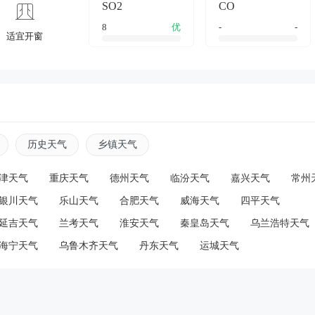
SO2
CO
8
优
-
-
适宜开窗
历史天气
乡镇天气
津天气
重庆天气
德州天气
临汾天气
嘉兴天气
常州
银川天气
乐山天气
合肥天气
威海天气
四平天气
延吉天气
兰考天气
淮安天气
秦皇岛天气
乌兰浩特天气
海宁天气
乌鲁木齐天气
丹东天气
运城天气