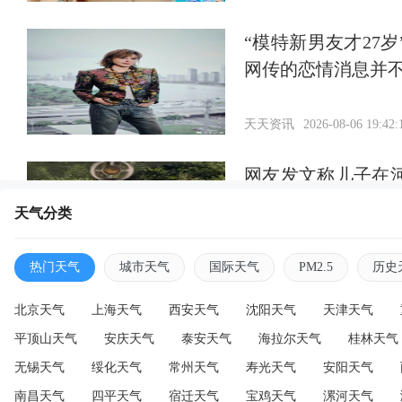
“模特新男友才27
网传的恋情消息并
天天资讯
2026-08-06 19:42:
网友发文称儿子在
通知，当地回应：
天气分类
天天资讯
2026-08-06 19:38:
热门天气
城市天气
国际天气
PM2.5
历史
北京天气
上海天气
西安天气
沈阳天气
天津天气
平顶山天气
安庆天气
泰安天气
海拉尔天气
桂林天气
无锡天气
绥化天气
常州天气
寿光天气
安阳天气
南昌天气
四平天气
宿迁天气
宝鸡天气
漯河天气