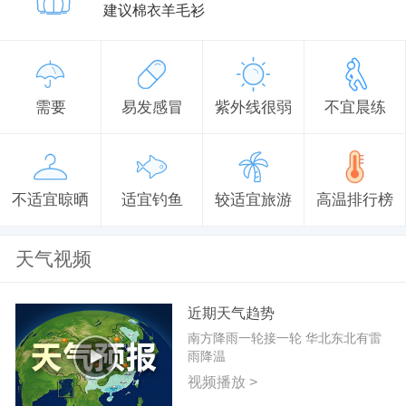
建议棉衣羊毛衫
需要
易发感冒
紫外线很弱
不宜晨练
不适宜晾晒
适宜钓鱼
较适宜旅游
高温排行榜
天气视频
近期天气趋势
南方降雨一轮接一轮 华北东北有雷
雨降温
视频播放 >