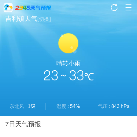
吉利镇天气
[
切换
]
晴转小雨
23 ~ 33
℃
东北风 :
1级
湿度 :
54%
气压 :
843 hPa
7日天气预报