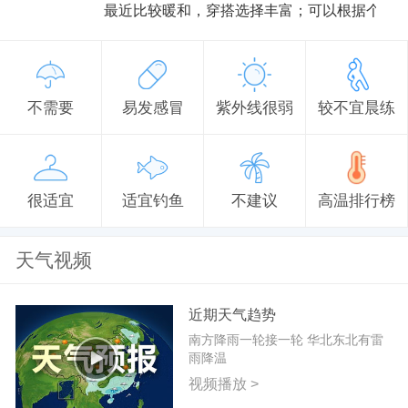
最近比较暖和，穿搭选择丰富；可以根据个人
不需要
易发感冒
紫外线很弱
较不宜晨练
很适宜
适宜钓鱼
不建议
高温排行榜
天气视频
近期天气趋势
南方降雨一轮接一轮 华北东北有雷
雨降温
视频播放 >