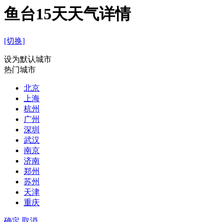
鱼台15天天气详情
[切换]
设为默认城市
热门城市
北京
上海
杭州
广州
深圳
武汉
南京
济南
郑州
苏州
天津
重庆
确定
取消