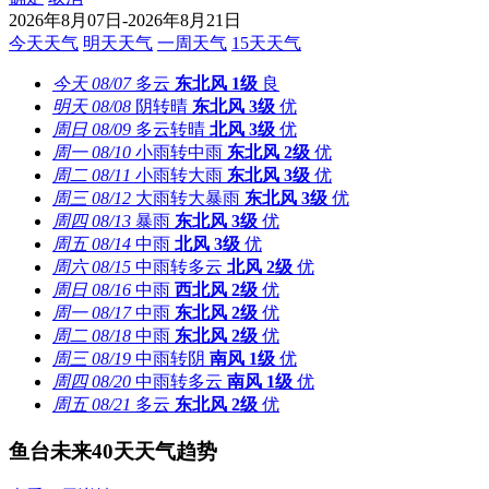
2026年8月07日-2026年8月21日
今天天气
明天天气
一周天气
15天天气
今天
08/07
多云
东北风
1级
良
明天
08/08
阴转晴
东北风
3级
优
周日
08/09
多云转晴
北风
3级
优
周一
08/10
小雨转中雨
东北风
2级
优
周二
08/11
小雨转大雨
东北风
3级
优
周三
08/12
大雨转大暴雨
东北风
3级
优
周四
08/13
暴雨
东北风
3级
优
周五
08/14
中雨
北风
3级
优
周六
08/15
中雨转多云
北风
2级
优
周日
08/16
中雨
西北风
2级
优
周一
08/17
中雨
东北风
2级
优
周二
08/18
中雨
东北风
2级
优
周三
08/19
中雨转阴
南风
1级
优
周四
08/20
中雨转多云
南风
1级
优
周五
08/21
多云
东北风
2级
优
鱼台未来40天天气趋势