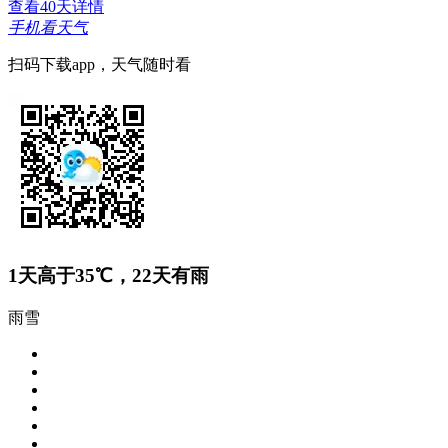
查看40天详情
手机看天气
扫码下载app，天气随时看
1
天高于35℃，
22
天有雨
雨雪