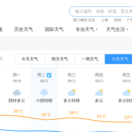
输入城市、乡镇、街道、景点
热门城市:
北京
上海
深圳
广
频
历史天气
国际天气
专业天气
天气生活
0日
今天天气
明天天气
一周天气
15天天气
周一
周二
周三
周四
周五
08/10
08/11
08/12
08/13
08/14
阴转多云
小雨转晴
多云转晴
多云
多云转