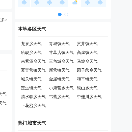
更多>
本地各区天气
龙泉乡天气
青城镇天气
贡井镇天气
哈岘乡天气
甘草店镇天气
高崖镇天气
来紫堡乡天气
三角城乡天气
马坡乡天气
夏官营镇天气
新营镇天气
园子岔乡天气
城关镇天气
金崖镇天气
和平镇天气
定远镇天气
小康营乡天气
银山乡天气
天气
清水驿乡天气
韦营乡天气
中连川乡天气
天气
上花岔乡天气
热门城市天气