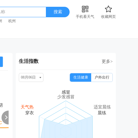
名称
搜索
手机看天气
收藏网页
州
杭州
生活指数
更多>
08月06日
生活健康
户外出行
周六
周日
周一
周二
周
08/15
08/16
08/17
08/18
08
少发感冒
阴
阴
阴转中雨
阴转晴
晴转多云
多
天气热
适宜晨练