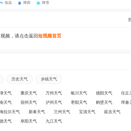
低温
降雨
降雪
短视频，请点击返回
短视频首页
历史天气
乡镇天气
津天气
重庆天气
万州天气
银川天气
德阳天气
任丘
南天气
宿州天气
泸州天气
枣阳天气
鹤壁天气
珲春
海拉尔天气
新泰天气
兰州天气
宝清天气
延吉天气
德天气
阜阳天气
九江天气