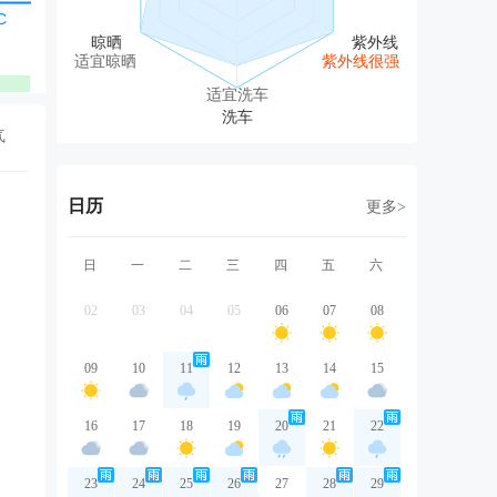
东北风
东北风
东北风
东北风
东
2级
2级
2级
2级
2
适宜晾晒
紫外线很强
优
优
优
优
适宜洗车
气
日历
更多>
日
一
二
三
四
五
六
02
03
04
05
06
07
08
09
10
11
12
13
14
15
16
17
18
19
20
21
22
23
24
25
26
27
28
29