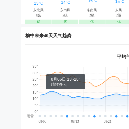
东北风
东南风
东南风
东风
1级
2级
2级
2级
优
优
优
优
榆中未来40天天气趋势
平均气
8月06日 13~28°
晴转多云
雨雪
08/05
08/13
08/21