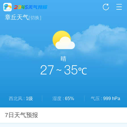
章丘天气
[
切换
]
晴
27 ~ 35
℃
西北风 :
1级
湿度 :
65%
气压 :
999 hPa
7日天气预报