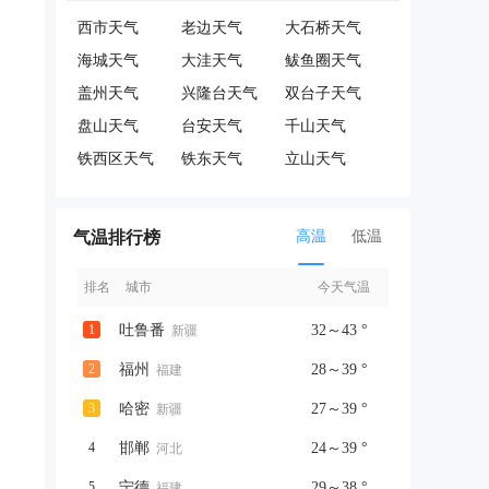
西市天气
老边天气
大石桥天气
！
海城天气
大洼天气
鲅鱼圈天气
盖州天气
兴隆台天气
双台子天气
盘山天气
台安天气
千山天气
铁西区天气
铁东天气
立山天气
气温排行榜
高温
低温
排名
城市
今天气温
1
吐鲁番
32～43 °
新疆
2
福州
28～39 °
福建
3
哈密
27～39 °
新疆
4
邯郸
24～39 °
河北
5
宁德
29～38 °
福建