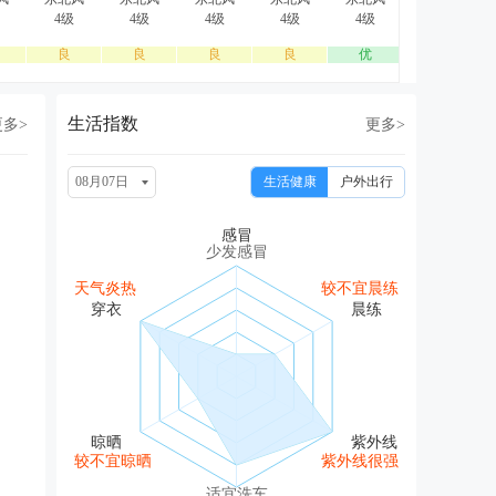
4级
4级
4级
4级
4级
4级
良
良
良
良
优
优
生活指数
更多>
更多>
08月07日
生活健康
户外出行
少发感冒
天气炎热
较不宜晨练
较不宜晾晒
紫外线很强
适宜洗车