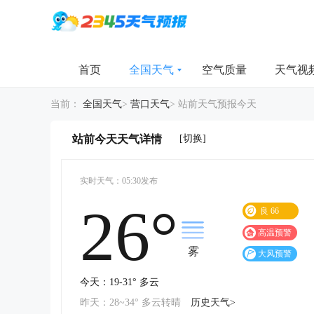
首页
全国天气
空气质量
天气视
当前：
全国天气
>
营口天气
>
站前天气预报今天
[切换]
站前今天天气详情
实时天气：05:30发布
26°
良
66
高温预警
雾
大风预警
今天：19-31° 多云
昨天：28~34° 多云转晴
历史天气>