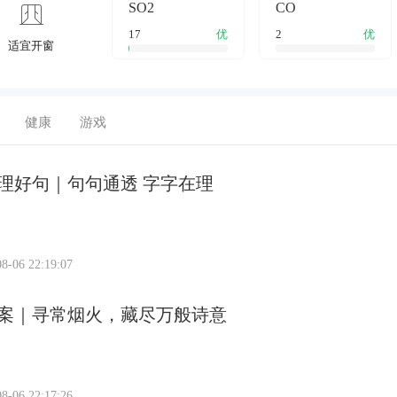
SO2
CO
17
优
2
优
适宜开窗
健康
游戏
理好句｜句句通透 字字在理
8-06 22:19:07
案｜寻常烟火，藏尽万般诗意
8-06 22:17:26