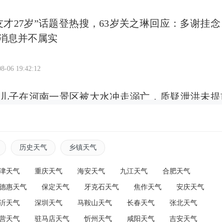
友才27岁”话题登热搜，63岁关之琳回应：多谢挂念
消息并不属实
8-06 19:42:12
儿子在河南一景区被大水冲走溺亡，质疑泄洪未提
回应：事发河道不在景区内，并非泄洪系突发山洪
8-06 19:38:47
历史天气
乡镇天气
七载三“疯”事
津天气
重庆天气
海安天气
九江天气
合肥天气
德惠天气
保定天气
牙克石天气
焦作天气
安庆天气
沂天气
深圳天气
马鞍山天气
长春天气
张北天气
8-06 19:32:05
营天气
驻马店天气
忻州天气
咸阳天气
吉安天气