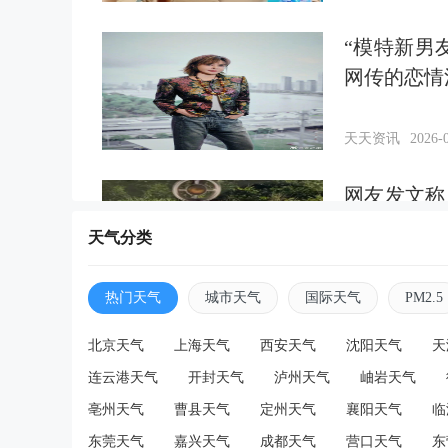
“模特新男
网传的恋情
天天资讯
2026-0
网友发文称
通知，当地
天气分类
天天资讯
2026-0
热门天气
城市天气
国际天气
PM2.5
倔老头二十
北京天气
上海天气
西安天气
沈阳天气
天
连云港天气
开封天气
泸州天气
岫岩天气
亳州天气
曹县天气
定州天气
襄阳天气
临
天天资讯
2026-0
东莞天气
嘉兴天气
成都天气
营口天气
东