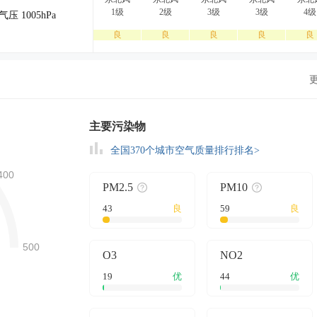
1级
2级
3级
3级
4级
气压 1005hPa
良
良
良
良
良
主要污染物
全国370个城市空气质量排行排名>
PM2.5
PM10
43
良
59
良
O3
NO2
。
19
优
44
优