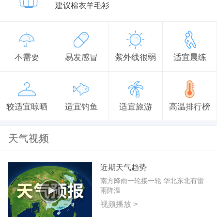
建议棉衣羊毛衫
不需要
易发感冒
紫外线很弱
适宜晨练
较适宜晾晒
适宜钓鱼
适宜旅游
高温排行榜
天气视频
近期天气趋势
南方降雨一轮接一轮 华北东北有雷
雨降温
视频播放 >