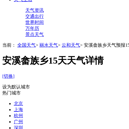
天气资讯
交通出行
世界时间
万年历
景点天气
当前：
全国天气
>
丽水天气
>
云和天气
>
安溪畲族乡天气预报1
安溪畲族乡15天天气详情
[切换]
设为默认城市
热门城市
北京
上海
杭州
广州
深圳