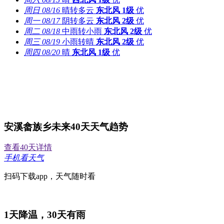
周日
08/16
晴转多云
东北风
1级
优
周一
08/17
阴转多云
东北风
2级
优
周二
08/18
中雨转小雨
东北风
2级
优
周三
08/19
小雨转晴
东北风
2级
优
周四
08/20
晴
东北风
1级
优
安溪畲族乡未来40天天气趋势
查看40天详情
手机看天气
扫码下载app，天气随时看
1
天降温，
30
天有雨