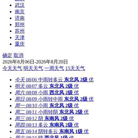
武汉
南京
济南
郑州
苏州
天津
重庆
确定
取消
2026年8月06日-2026年8月20日
今天天气
明天天气
一周天气
15天天气
今天
08/06
中雨转多云
东北风
2级
优
明天
08/07
多云
东北风
2级
优
周六
08/08
小雨
西北风
2级
优
周日
08/09
小雨转中雨
东北风
2级
优
周一
08/10
小雨
东北风
2级
优
周二
08/11
小雨转阴
东北风
2级
优
周三
08/12
阴
东南风
2级
优
周四
08/13
多云
东南风
2级
优
周五
08/14
阴转多云
东南风
1级
优
周六
08/15
晴
西北风
1级
优