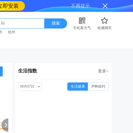
立即安装
不再提示
名称
搜索
手机看天气
收藏网页
州
杭州
生活指数
更多>
08月07日
生活健康
户外出行
周日
周一
周二
周三
周
08/16
08/17
08/18
08/19
08
小雨转多云
多云
小雨
小雨转晴
阴转