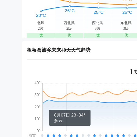
北风
西北风
西北风
东北风
2级
2级
3级
3级
优
优
优
优
板桥畲族乡未来40天天气趋势
1
8月07日 23~34°
多云
雨雪