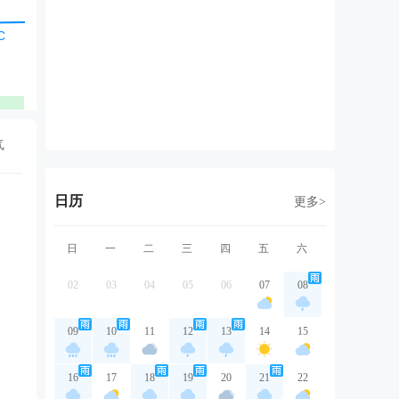
东北风
东北风
东北风
西北风
西
1级
1级
1级
2级
1
优
优
优
优
气
日历
更多>
日
一
二
三
四
五
六
02
03
04
05
06
07
08
09
10
11
12
13
14
15
16
17
18
19
20
21
22