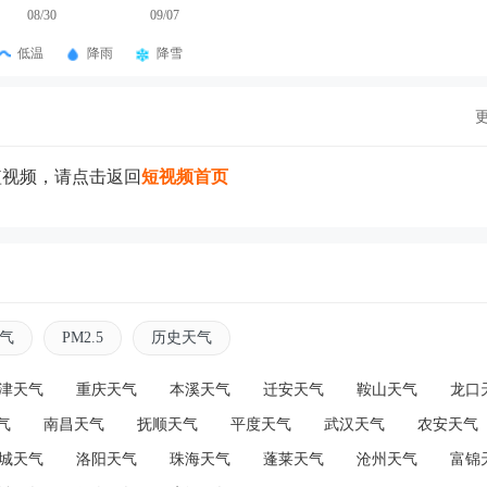
08/30
09/07
低温
降雨
降雪
短视频，请点击返回
短视频首页
气
PM2.5
历史天气
津天气
重庆天气
本溪天气
迁安天气
鞍山天气
龙口
气
南昌天气
抚顺天气
平度天气
武汉天气
农安天气
城天气
洛阳天气
珠海天气
蓬莱天气
沧州天气
富锦