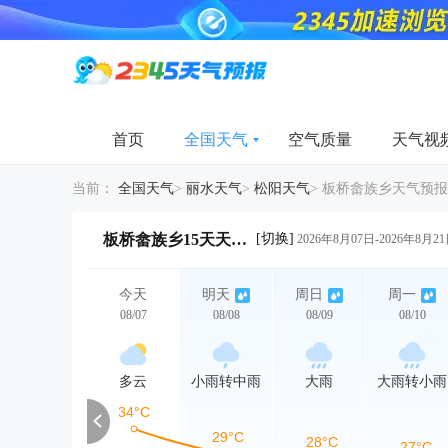
首页
全国天气
空气质量
天气视
当前：
全国天气
>
丽水天气
>
松阳天气
>
板桥畲族乡天气预报
[切换]
板桥畲族乡15天天气详情
2026年8月07日-2026年8月2
今天
明天
周日
周一
08/07
08/08
08/09
08/10
多云
小雨转中雨
大雨
大雨转小雨