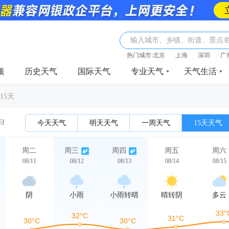
输入城市、乡镇、街道、景点
热门城市:
北京
上海
深圳
广
频
历史天气
国际天气
专业天气
天气生活
15天
1日
今天天气
明天天气
一周天气
15天天气
周二
周三
周四
周五
周六
08/11
08/12
08/13
08/14
08/15
阴
小雨
小雨转晴
晴转阴
多云