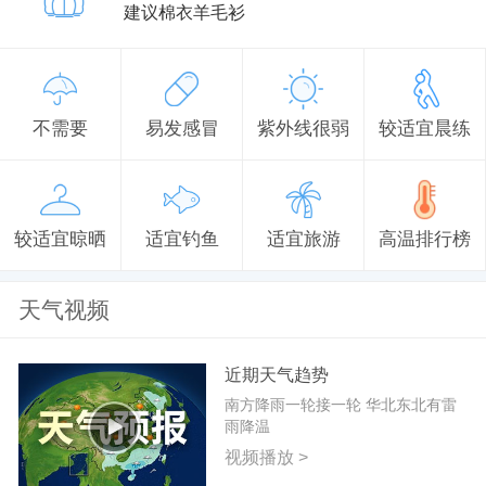
建议棉衣羊毛衫
不需要
易发感冒
紫外线很弱
较适宜晨练
较适宜晾晒
适宜钓鱼
适宜旅游
高温排行榜
天气视频
近期天气趋势
南方降雨一轮接一轮 华北东北有雷
雨降温
视频播放 >