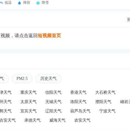
低温
降雨
降雪
短视频，请点击返回
短视频首页
气
PM2.5
历史天气
津天气
重庆天气
信阳天气
香港天气
大石桥天气
州天气
太原天气
无锡天气
洛阳天气
濮阳天气
岫岩
郸天气
宜宾天气
辽阳天气
葫芦岛天气
宁波天气
吉安天气
承德天气
威海天气
农安天气