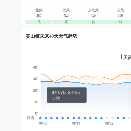
北风
北风
东北风
东风
3级
4级
4级
3级
优
优
优
优
姜山镇未来40天天气趋势
1
天高
8月07日 28~35°
小雨
雨雪
08/06
08/14
08/22