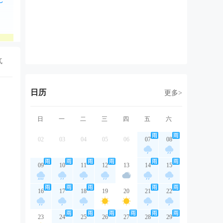
东南风
东北风
东北风
东北风
东
1级
2级
2级
3级
3
良
良
优
优
气
日历
更多>
日
一
二
三
四
五
六
02
03
04
05
06
07
08
09
10
11
12
13
14
15
16
17
18
19
20
21
22
23
24
25
26
27
28
29