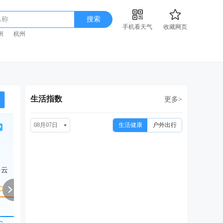
名称
搜索
手机看天气
收藏网页
州
杭州
生活指数
更多>
08月07日
生活健康
户外出行
周日
周一
周二
周三
周
08/16
08/17
08/18
08/19
08
多云
中雨转小雨
小雨转晴
小雨转晴
晴