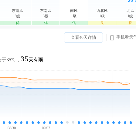
东南风
东南风
南风
西北风
北风
3级
3级
1级
1级
1级
优
优
优
良
良
手机看天
查看40天详情
35
于35℃，
天有雨
08/30
09/07