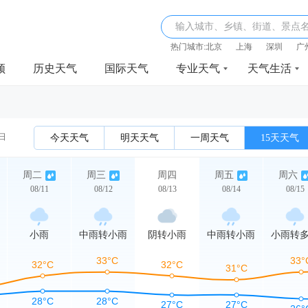
输入城市、乡镇、街道、景点
热门城市:
北京
上海
深圳
广
频
历史天气
国际天气
专业天气
天气生活
1日
今天天气
明天天气
一周天气
15天天气
周二
周三
周四
周五
周六
08/11
08/12
08/13
08/14
08/15
小雨
中雨转小雨
阴转小雨
中雨转小雨
小雨转