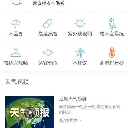
建议棉衣羊毛衫
不需要
易发感冒
紫外线很弱
较不宜晨练
较适宜晾晒
适宜钓鱼
不建议
高温排行榜
天气视频
近期天气趋势
南方降雨一轮接一轮 华北东北有雷
雨降温
视频播放 >