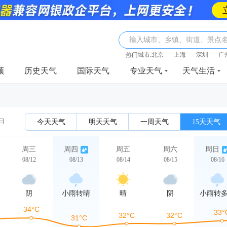
输入城市、乡镇、街道、景点
热门城市:
北京
上海
深圳
广
频
历史天气
国际天气
专业天气
天气生活
2日
今天天气
明天天气
一周天气
15天天气
周三
周四
周五
周六
周日
08/12
08/13
08/14
08/15
08/16
阴
小雨转晴
晴
阴
小雨转