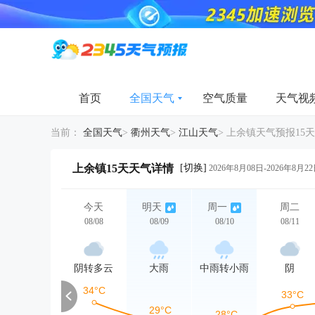
首页
全国天气
空气质量
天气视
当前：
全国天气
>
衢州天气
>
江山天气
>
上余镇天气预报15天
[切换]
上余镇15天天气详情
2026年8月08日-2026年8月2
今天
明天
周一
周二
08/08
08/09
08/10
08/11
阴转多云
大雨
中雨转小雨
阴