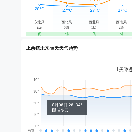
东北风
西北风
西北风
西南风
2级
3级
3级
2级
优
优
优
优
上余镇未来40天天气趋势
1
天降温
8月08日 28~34°
阴转多云
雨雪