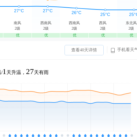
南风
西南风
西南风
西风
东北风
2级
2级
2级
2级
2级
优
优
优
优
优
手机看天
查看40天详情
1
27
/
天升温，
天有雨