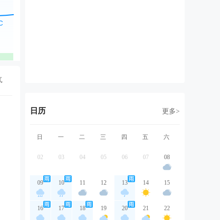
东北风
东北风
东北风
东北风
东
2级
2级
3级
3级
2
优
优
优
优
气
日历
更多>
日
一
二
三
四
五
六
02
03
04
05
06
07
08
09
10
11
12
13
14
15
16
17
18
19
20
21
22