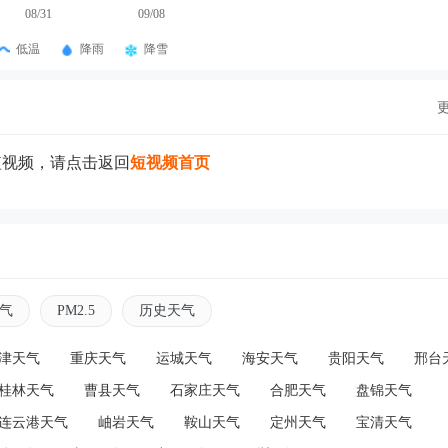
08/31
09/08
低温
降雨
降雪
短视频，请点击返回
短视频首页
气
PM2.5
历史天气
津天气
重庆天气
运城天气
海安天气
贵阳天气
邢台
桂林天气
曹县天气
石家庄天气
合肥天气
盘锦天气
连云港天气
岫岩天气
鞍山天气
定州天气
宝清天气