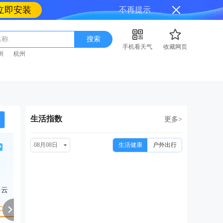
立即安装
不再提示
名称
搜索
手机看天气
收藏网页
州
杭州
生活指数
更多>
08月08日
生活健康
户外出行
周一
周二
周三
周四
周
08/17
08/18
08/19
08/20
08
多云
中雨
小雨转多云
多云转阴
小雨转阴
多