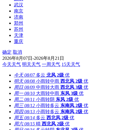
武汉
南京
济南
郑州
苏州
天津
重庆
确定
取消
2026年8月07日-2026年8月21日
今天天气
明天天气
一周天气
15天天气
今天
08/07
多云
北风
2级
优
明天
08/08
小雨转中雨
西北风
2级
优
周日
08/09
中雨转大雨
西北风
3级
优
周一
08/10
大雨转中雨
东风
3级
优
周二
08/11
小雨转阴
东风
2级
优
周三
08/12
小雨转多云
东南风
2级
优
周四
08/13
小雨转多云
东南风
2级
优
周五
08/14
多云
西北风
2级
优
周六
08/15
晴
西北风
2级
优
周日
08/16
多云转阴
东北风
2级
优