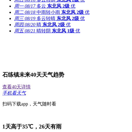
周一
08/17
多云
东北风
2级
优
周二
08/18
中雨转小雨
东北风
2级
优
周三
08/19
多云转晴
东北风
2级
优
周四
08/20
晴
东北风
2级
优
周五
08/21
晴转阴
东北风
1级
优
石练镇未来40天天气趋势
查看40天详情
手机看天气
扫码下载app，天气随时看
1
天高于35℃，
26
天有雨