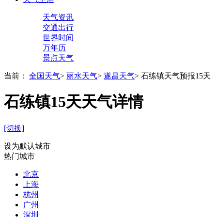
天气资讯
交通出行
世界时间
万年历
景点天气
当前：
全国天气
>
丽水天气
>
遂昌天气
>
石练镇天气预报15天
石练镇15天天气详情
[切换]
设为默认城市
热门城市
北京
上海
杭州
广州
深圳