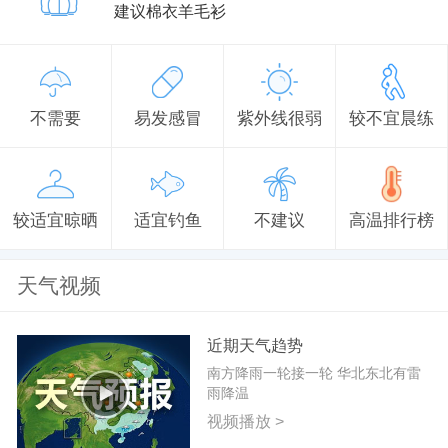
建议棉衣羊毛衫
不需要
易发感冒
紫外线很弱
较不宜晨练
较适宜晾晒
适宜钓鱼
不建议
高温排行榜
天气视频
近期天气趋势
南方降雨一轮接一轮 华北东北有雷
雨降温
视频播放 >