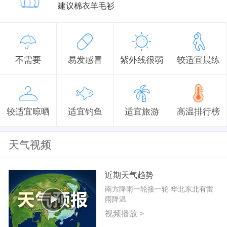
建议棉衣羊毛衫
不需要
易发感冒
紫外线很弱
较适宜晨练
较适宜晾晒
适宜钓鱼
适宜旅游
高温排行榜
天气视频
近期天气趋势
南方降雨一轮接一轮 华北东北有雷
雨降温
视频播放 >