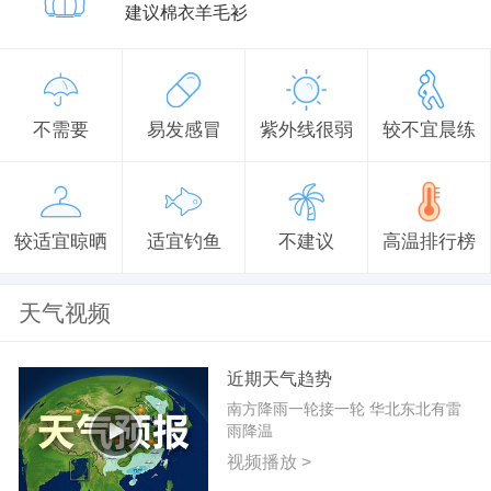
建议棉衣羊毛衫
不需要
易发感冒
紫外线很弱
较不宜晨练
较适宜晾晒
适宜钓鱼
不建议
高温排行榜
天气视频
近期天气趋势
南方降雨一轮接一轮 华北东北有雷
雨降温
视频播放 >