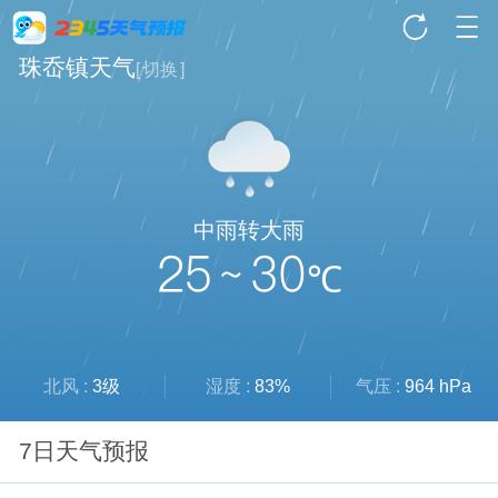
珠岙镇天气
[
切换
]
中雨转大雨
25 ~ 30
℃
北风 :
3级
湿度 :
83%
气压 :
964 hPa
7日天气预报