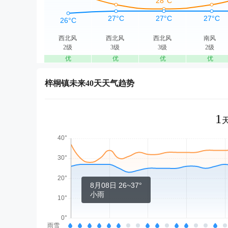
西北风
西北风
西北风
南风
2级
3级
3级
2级
优
优
优
优
梓桐镇未来40天天气趋势
1
8月08日 26~37°
小雨
雨雪