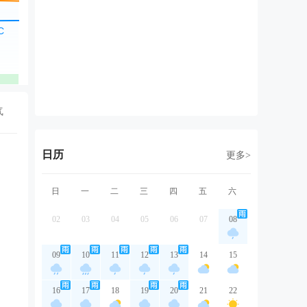
东北风
东北风
东北风
东北风
东
1级
1级
2级
1级
2
优
优
优
优
气
日历
更多>
日
一
二
三
四
五
六
02
03
04
05
06
07
08
09
10
11
12
13
14
15
16
17
18
19
20
21
22