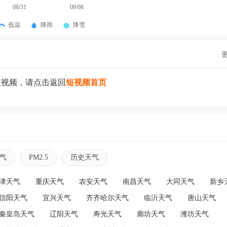
08/31
09/08
低温
降雨
降雪
短视频，请点击返回
短视频首页
气
PM2.5
历史天气
津天气
重庆天气
农安天气
南昌天气
大同天气
新乡
信阳天气
宜兴天气
齐齐哈尔天气
临沂天气
唐山天气
秦皇岛天气
辽阳天气
寿光天气
廊坊天气
潍坊天气