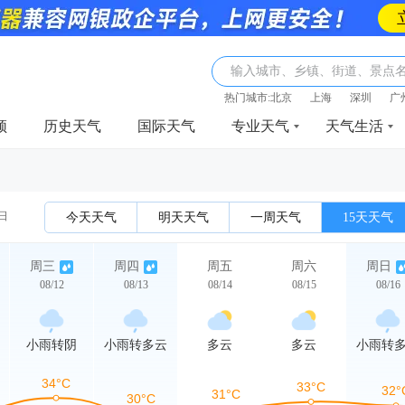
输入城市、乡镇、街道、景点
热门城市:
北京
上海
深圳
广
频
历史天气
国际天气
专业天气
天气生活
2日
今天天气
明天天气
一周天气
15天天气
周三
周四
周五
周六
周日
08/12
08/13
08/14
08/15
08/16
小雨转阴
小雨转多云
多云
多云
小雨转