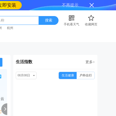
立即安装
不再提示
名称
搜索
手机看天气
收藏网页
州
杭州
生活指数
更多>
08月08日
生活健康
户外出行
周一
周二
周三
周四
周
08/17
08/18
08/19
08/20
08
多云
小雨转多云
多云
小雨转阴
中雨转小雨
多云