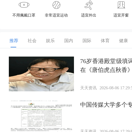
不用佩戴口罩
非常适宜运动
适宜外出
适宜开窗
推荐
社会
娱乐
国内
国际
体育
健康
76岁香港殿堂级填
在《唐伯虎点秋香
天天资讯
2026-08-06 17:29:
中国传媒大学多个
天天资讯
2026-08-06 17:29: