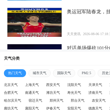
奥运冠军陆春龙，
天天资讯
2026-08-06 17:18:
对话单场爆砍101
分王，因膝伤错过C
天气分类
天天资讯
2026-08-06 17:17:
热门天气
城市天气
国际天气
PM2.5
历史
北京天气
上海天气
西安天气
沈阳天气
天津天气
合肥天气
南通天气
潍坊天气
寿光天气
济南天气
哈尔滨天气
宿迁天气
郑州天气
邢台天气
农安天气
廊坊天气
襄阳天气
伊春天气
安阳天气
德惠天气