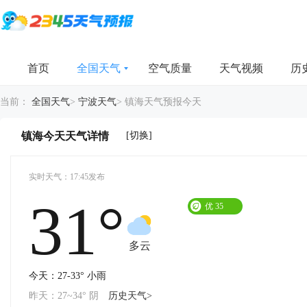
首页
全国天气
空气质量
天气视频
历
当前：
全国天气
>
宁波天气
>
镇海天气预报今天
[切换]
镇海今天天气详情
实时天气：17:45发布
31°
优
35
多云
今天：27-33° 小雨
昨天：27~34° 阴
历史天气>