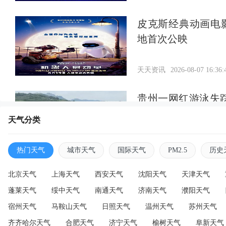
皮克斯经典动画电
地首次公映
天天资讯
2026-08-07 16:36:
贵州一网红游泳失
找到
天气分类
天天资讯
2026-08-07 16:34:
热门天气
城市天气
国际天气
PM2.5
历史
北京天气
上海天气
西安天气
沈阳天气
天津天气
蓬莱天气
绥中天气
南通天气
济南天气
濮阳天气
宿州天气
马鞍山天气
日照天气
温州天气
苏州天气
齐齐哈尔天气
合肥天气
济宁天气
榆树天气
阜新天气