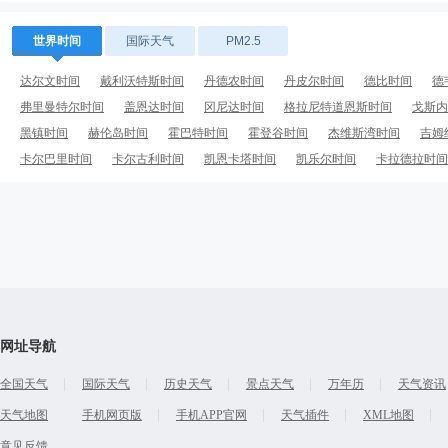
世界时间
国际天气
PM2.5
达尔文时间
戴利沃特斯时间
丹德农时间
丹皮尔时间
德比时间
德
弗里曼特尔时间
盖恩达时间
冈尼达时间
格拉尼特道恩斯时间
戈斯内
黑镇时间
赫伦岛时间
霍巴特时间
霍登谷时间
杰维斯湾时间
吉姆
卡尔巴里时间
卡尔古利时间
凯恩卡塔时间
凯乐尔时间
卡拉德拉时间
网址导航
全国天气
国际天气
历史天气
景点天气
万年历
天气资讯
天气地图
手机网页版
手机APP官网
天气插件
XML地图
意见反馈