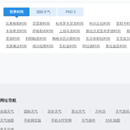
世界时间
国际天气
PM2.5
比奥格勒时间
茨雷斯时间
杜布罗夫尼克时间
科尔丘拉时间
里耶卡时
木洛希尼时间
萨格勒布时间
上胡马克时间
斯拉沃尼亚布罗德时间
斯
里加时间
利耶帕亚时间
陶格夫匹尔斯时间
瓦尔米耶拉时间
文茨皮尔
克莱佩达时间
维尔纽斯时间
瓦杜兹时间
阿拉德时间
奥拉迪亚时间
网址导航
全国天气
国际天气
历史天气
景点天气
万年历
天气资讯
天气地图
手机网页版
手机APP官网
天气插件
XML地图
意见反馈