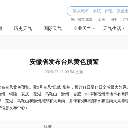
输入城市、乡镇、街道、景点
热门城市:
北京
上海
深圳
广
频
历史天气
国际天气
专业天气
天气生活
安徽省发布台风黄色预警
2026-07-11 09:54 更新
0分发布台风黄色预警。受9号台风“巴威”影响，预计11日至14日全省最大阵风8
、池州、铜陵、安庆、芜湖、马鞍山、滁州、合肥、蚌埠和宿州等地市有暴
部、芜湖、马鞍山和滁州局部有大暴雨，并伴有短时强降水和雷雨大风等
警信息发布中心）
标准