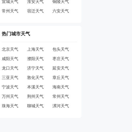
宣城天气
淮安天气
铜陵天气
常州天气
宿迁天气
六安天气
热门城市天气
北京天气
上海天气
包头天气
咸阳天气
濮阳天气
枣庄天气
龙口天气
济宁天气
延安天气
三亚天气
敦化天气
章丘天气
宁波天气
本溪天气
海南天气
万州天气
荆州天气
常州天气
珠海天气
聊城天气
漯河天气