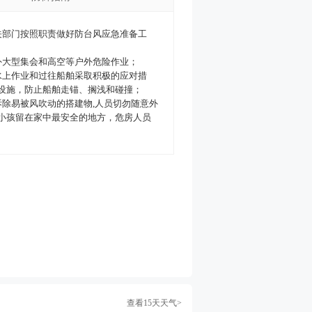
关部门按照职责做好防台风应急准备工
外大型集会和高空等户外危险作业；
水上作业和过往船舶采取积极的应对措
设施，防止船舶走锚、搁浅和碰撞；
拆除易被风吹动的搭建物,人员切勿随意外
小孩留在家中最安全的地方，危房人员
查看15天天气>