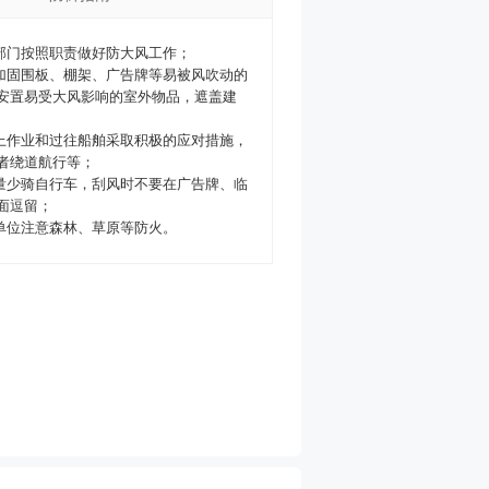
关部门按照职责做好防大风工作；
，加固围板、棚架、广告牌等易被风吹动的
安置易受大风影响的室外物品，遮盖建
水上作业和过往船舶采取积极的应对措施，
者绕道航行等；
尽量少骑自行车，刮风时不要在广告牌、临
面逗留；
和单位注意森林、草原等防火。