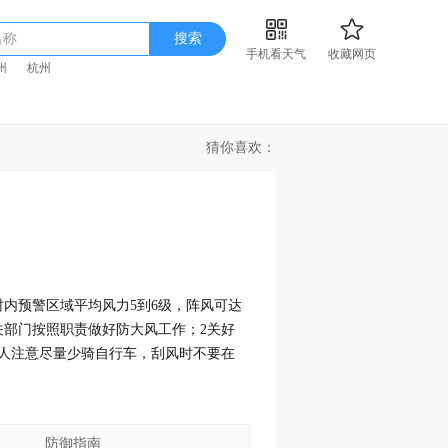
名称
搜索
手机看天气
收藏网页
州
杭州
猜你喜欢：
小时内预警区域平均风力5到6级，阵风可达
关部门按照职责做好防大风工作；2关好
人注意尽量少骑自行车，刮风时不要在
防御指南