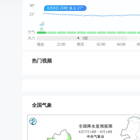
30°
8月8日 20时 多云 27°
21°
优
空气
风力
1级
现在
22:00
明天
02:00
04:00
0
热门视频
全国气象