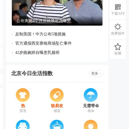
下载APP
公布离婚4个月后姚晨近况曝光
免费插件
反制美国！中方公布5项措施
官方通报西安赛格商场坠亡事件
42岁曲婉婷自曝患乳腺癌
收藏
北京今日生活指数
更多
热
较易发
无需带伞
穿衣
感冒
雨伞