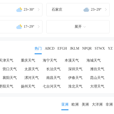
23~30°
石家庄
23~29°
17~29°
展开
热门
ABCD
EFGH
JKLM
NPQR
STWX
YZ
天津天气
重庆天气
海宁天气
本溪天气
海城天气
营口天气
太原天气
长治天气
深圳天气
潍坊天气
襄阳天气
漯河天气
南昌天气
伊春天气
昆山天气
枣阳天气
扬州天气
七台河天气
淮北天气
大理天气
亚洲
欧洲
美洲
大洋洲
非洲