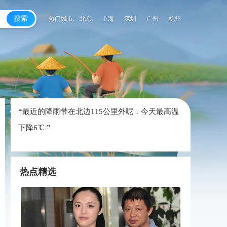
搜索
热门城市:
北京
上海
深圳
广州
杭州
“
最近的降雨带在北边115公里外呢，
今天最高温
下降6℃
”
热点精选