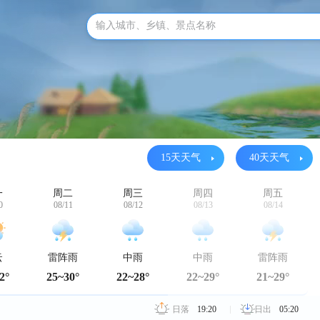
输入城市、乡镇、景点名称
15天天气
40天天气
一
周二
周三
周四
周五
0
08/11
08/12
08/13
08/14
云
雷阵雨
中雨
中雨
雷阵雨
2°
25~30°
22~28°
22~29°
21~29°
日落
19:20
日出
05:20