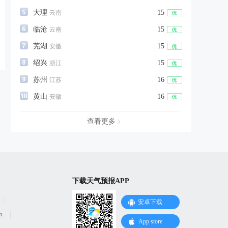
大理
15
云南
临沧
15
云南
芜湖
15
安徽
绍兴
15
浙江
苏州
16
江苏
黄山
16
安徽
查看更多
下载天气预报APP
安卓下载
m
App store