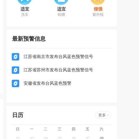
适宜
适宜
很强
洗车
晾晒
紫外线
最新预警信息
江苏省南京市发布台风蓝色预警信号
江苏省苏州市发布台风蓝色预警信号
安徽省发布台风蓝色预警
日历
更多
日
一
二
三
四
五
六
02
03
04
05
06
07
08