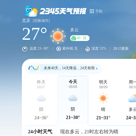
导航
北京
[切换城市]
27°
多云
40
优
温度
21~30°
|
紫外线
无
|
湿度
53%
|
20:15更新
未来40天，14天降温，24天有雨
今天
昨天
明天
周
08/08
08/07
08/09
08/1
阴
阴
晴
多
21~30°
24~36°
21~31°
24~3
24小时天气
现在多云，21时左右转为晴