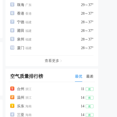
珠海
29～37°
广东
香港
28～37°
香港
宁德
28～37°
福建
莆田
28～37°
福建
泉州
28～37°
福建
厦门
28～37°
福建
查看更多
空气质量排行榜
最优
最差
台州
11
浙江
温州
14
浙江
乐东
14
海南
三亚
14
海南