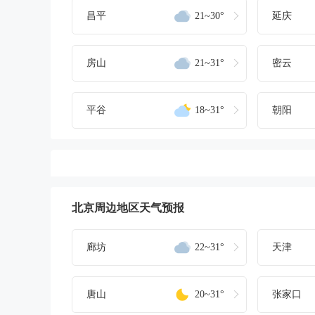
昌平
21~30°
延庆
房山
21~31°
密云
平谷
18~31°
朝阳
北京周边地区天气预报
廊坊
22~31°
天津
唐山
20~31°
张家口