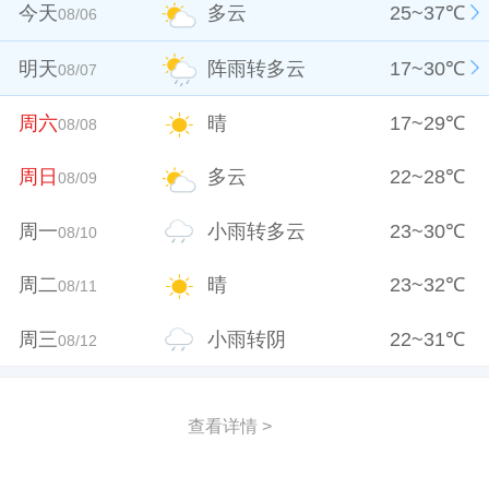
今天
多云
25
~
37
℃
08/06
明天
阵雨转多云
17
~
30
℃
08/07
周六
晴
17
~
29
℃
08/08
周日
多云
22
~
28
℃
08/09
周一
小雨转多云
23
~
30
℃
08/10
周二
晴
23
~
32
℃
08/11
周三
小雨转阴
22
~
31
℃
08/12
查看详情 >