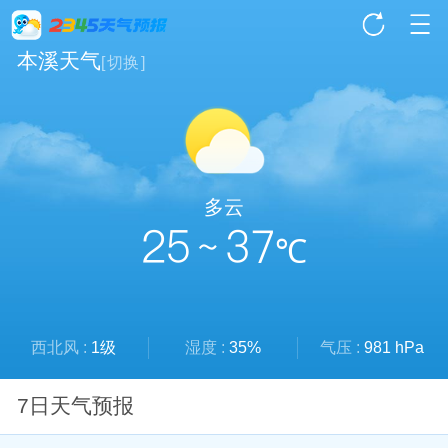
本溪天气
[
切换
]
多云
25 ~ 37
℃
西北风 :
1级
湿度 :
35%
气压 :
981 hPa
7日天气预报