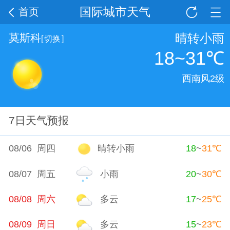
国际城市天气
首页
晴转小雨
莫斯科
[
切换
]
18~31
℃
西南风2级
7日天气预报
08/06 周四
晴转小雨
18
~
31
℃
08/07 周五
小雨
20
~
30
℃
08/08 周六
多云
17
~
25
℃
08/09 周日
多云
15
~
23
℃