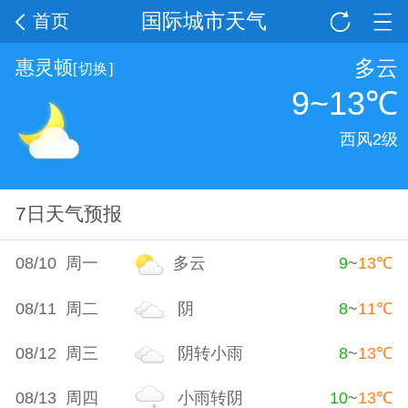
国际城市天气
首页
多云
惠灵顿
[
切换
]
9~13
℃
西风2级
7日天气预报
08/10 周一
多云
9
~
13
℃
08/11 周二
阴
8
~
11
℃
08/12 周三
阴转小雨
8
~
13
℃
08/13 周四
小雨转阴
10
~
13
℃