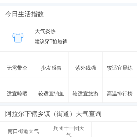
今日生活指数
天气炎热
建议穿T恤短裤
无需带伞
少发感冒
紫外线强
较适宜晨练
适宜晾晒
较适宜钓鱼
较适宜旅游
高温排行榜
阿拉尔下辖乡镇（街道）天气查询
兵团十一团天
南口街道天气
气