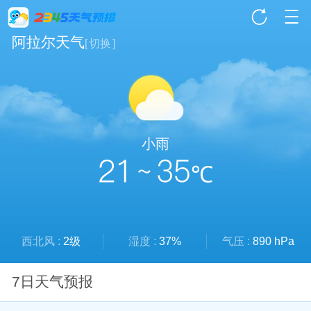
阿拉尔天气
[
切换
]
小雨
21 ~ 35
℃
西北风 :
2级
湿度 :
37%
气压 :
890 hPa
7日天气预报