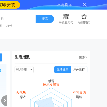
立即安装
不再提示
名称
搜索
手机看天气
收藏网页
州
杭州
生活指数
更多>
08月08日
生活健康
户外出行
周一
周二
周三
周四
周
08/17
08/18
08/19
08/20
08
较易发感冒
中雨
中雨
中雨
中雨转阴
中雨
天气热
不宜晨练