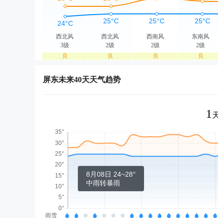
西北风
西北风
西南风
东南风
3级
2级
2级
2级
良
良
良
良
屏东未来40天天气趋势
1
8月08日 24~28°
中雨转暴雨
雨雪