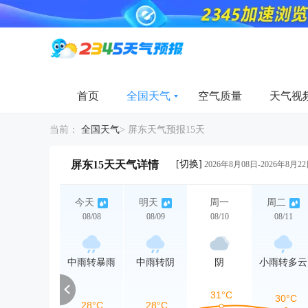
首页
全国天气
空气质量
天气视
当前：
全国天气
>
屏东天气预报15天
[切换]
屏东15天天气详情
2026年8月08日-2026年8月2
今天
明天
周一
周二
08/08
08/09
08/10
08/11
中雨转暴雨
中雨转阴
阴
小雨转多云