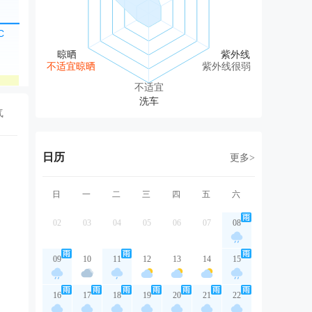
西北风
西风
北风
西北风
西
2级
1级
1级
2级
2
不适宜晾晒
紫外线很弱
良
良
良
良
不适宜
气
日历
更多>
日
一
二
三
四
五
六
02
03
04
05
06
07
08
09
10
11
12
13
14
15
16
17
18
19
20
21
22