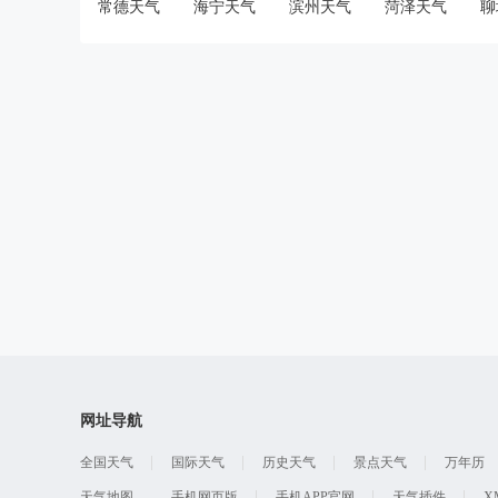
常德天气
海宁天气
滨州天气
菏泽天气
聊
网址导航
全国天气
国际天气
历史天气
景点天气
万年历
天气地图
手机网页版
手机APP官网
天气插件
X