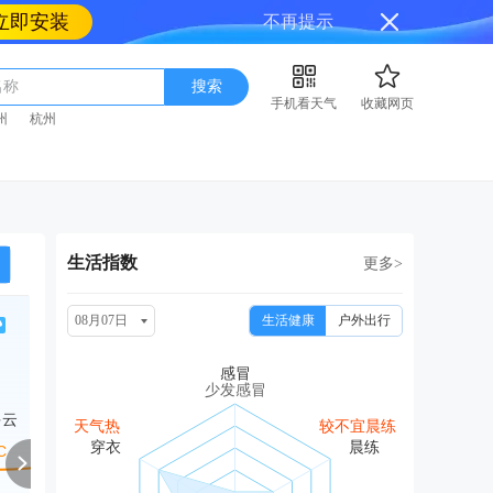
立即安装
不再提示
名称
搜索
手机看天气
收藏网页
州
杭州
生活指数
更多>
08月07日
生活健康
户外出行
周日
周一
周二
周三
周
08/16
08/17
08/18
08/19
08
少发感冒
多云
中雨
中雨
中雨
阴转晴
阴转
天气热
较不宜晨练