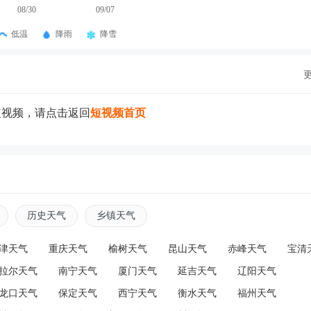
08/30
09/07
低温
降雨
降雪
短视频，请点击返回
短视频首页
历史天气
乡镇天气
津天气
重庆天气
榆树天气
昆山天气
赤峰天气
宝清
拉尔天气
南宁天气
厦门天气
延吉天气
辽阳天气
龙口天气
保定天气
西宁天气
衡水天气
福州天气