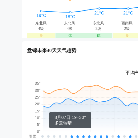
东北风
东北风
东北风
西南风
4级
4级
2级
2级
良
优
优
良
盘锦未来40天天气趋势
平均气
8月07日 19~30°
多云转晴
雨雪