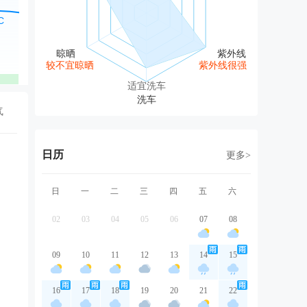
东北风
北风
西南风
西南风
东
3级
2级
3级
3级
2
较不宜晾晒
紫外线很强
优
优
优
优
适宜洗车
气
日历
更多>
日
一
二
三
四
五
六
02
03
04
05
06
07
08
09
10
11
12
13
14
15
16
17
18
19
20
21
22