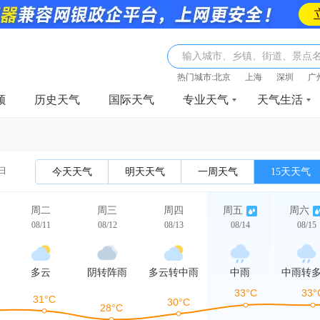
输入城市、乡镇、街道、景点
热门城市:
北京
上海
深圳
广
频
历史天气
国际天气
专业天气
天气生活
1日
今天天气
明天天气
一周天气
15天天气
周二
周三
周四
周五
周六
08/11
08/12
08/13
08/14
08/15
多云
阴转阵雨
多云转中雨
中雨
中雨转