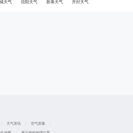
城天气
信阳天气
新泰天气
开封天气
天气资讯
空气质量
ML地图
更正您的地理位置