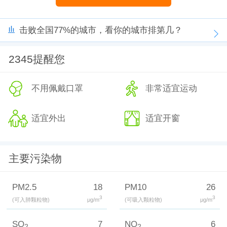
击败全国77%的城市，看你的城市排第几？
2345提醒您
不用佩戴口罩
非常适宜运动
适宜外出
适宜开窗
主要污染物
PM2.5
18
PM10
26
3
3
(可入肺颗粒物)
μg/m
(可吸入颗粒物)
μg/m
SO
7
NO
6
2
2