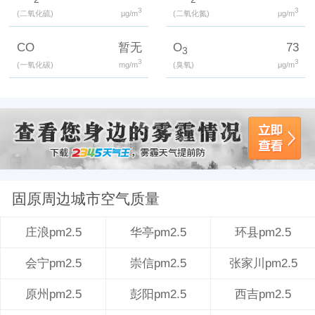
3
3
(二氧化硫)
μg/m
(二氧化氮)
μg/m
CO
暂无
O
73
3
3
3
(一氧化碳)
mg/m
(臭氧)
μg/m
固原周边城市空气质量
华亭pm2.5
环县pm2.5
庄浪pm2.5
崇信pm2.5
张家川pm2.5
会宁pm2.5
彭阳pm2.5
西吉pm2.5
原州pm2.5