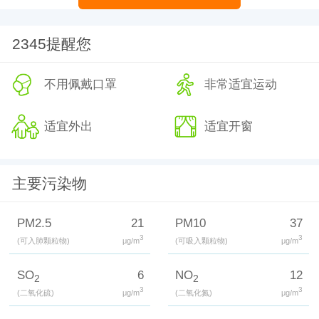
2345提醒您
不用佩戴口罩
非常适宜运动
适宜外出
适宜开窗
主要污染物
PM2.5
21
PM10
37
3
3
(可入肺颗粒物)
μg/m
(可吸入颗粒物)
μg/m
SO
6
NO
12
2
2
3
3
(二氧化硫)
μg/m
(二氧化氮)
μg/m