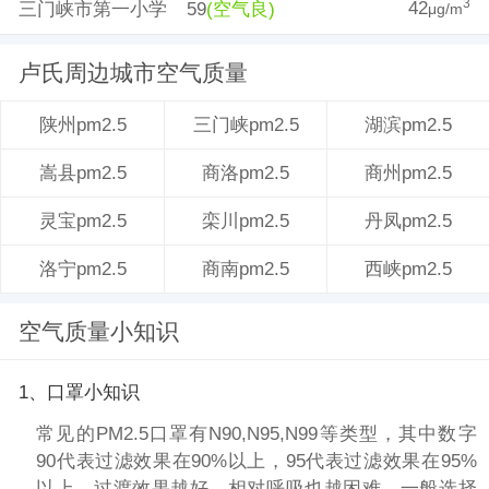
42
3
三门峡市第一小学
59
(空气良)
μg/m
卢氏周边城市空气质量
三门峡pm2.5
湖滨pm2.5
陕州pm2.5
商洛pm2.5
商州pm2.5
嵩县pm2.5
栾川pm2.5
丹凤pm2.5
灵宝pm2.5
商南pm2.5
西峡pm2.5
洛宁pm2.5
空气质量小知识
1、口罩小知识
常见的PM2.5口罩有N90,N95,N99等类型，其中数字
90代表过滤效果在90%以上，95代表过滤效果在95%
以上。过渡效果越好，相对呼吸也越困难，一般选择