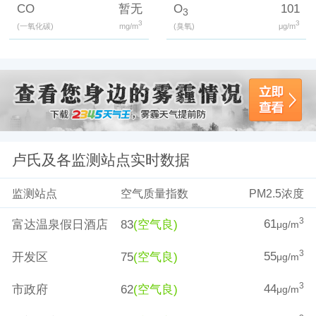
CO
暂无
O
101
3
3
3
(一氧化碳)
mg/m
(臭氧)
μg/m
卢氏及各监测站点实时数据
监测站点
空气质量指数
PM2.5浓度
61
3
富达温泉假日酒店
83
(空气良)
μg/m
55
3
开发区
75
(空气良)
μg/m
44
3
市政府
62
(空气良)
μg/m