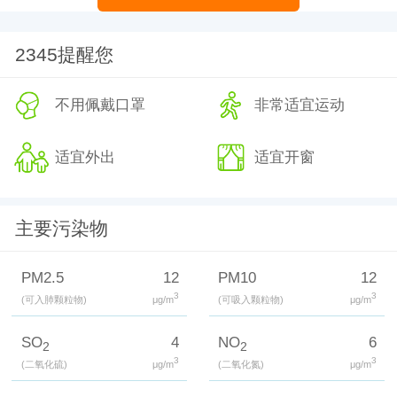
2345提醒您
不用佩戴口罩
非常适宜运动
适宜外出
适宜开窗
主要污染物
PM2.5
12
PM10
12
3
3
(可入肺颗粒物)
μg/m
(可吸入颗粒物)
μg/m
SO
4
NO
6
2
2
3
3
(二氧化硫)
μg/m
(二氧化氮)
μg/m