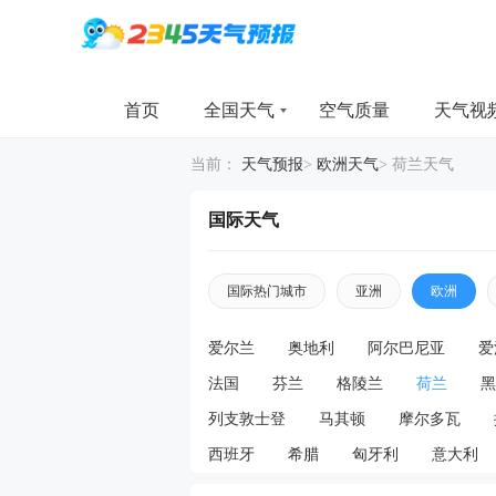
首页
全国天气
空气质量
天气视
当前：
天气预报
>
欧洲天气
>
荷兰天气
国际天气
国际热门城市
亚洲
欧洲
爱尔兰
奥地利
阿尔巴尼亚
爱
法国
芬兰
格陵兰
荷兰
黑
列支敦士登
马其顿
摩尔多瓦
西班牙
希腊
匈牙利
意大利