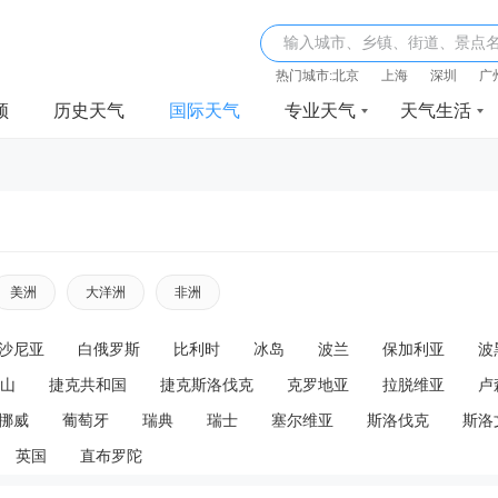
输入城市、乡镇、街道、景点
热门城市:
北京
上海
深圳
广
频
历史天气
国际天气
专业天气
天气生活
美洲
大洋洲
非洲
沙尼亚
白俄罗斯
比利时
冰岛
波兰
保加利亚
波
山
捷克共和国
捷克斯洛伐克
克罗地亚
拉脱维亚
卢
挪威
葡萄牙
瑞典
瑞士
塞尔维亚
斯洛伐克
斯洛
英国
直布罗陀