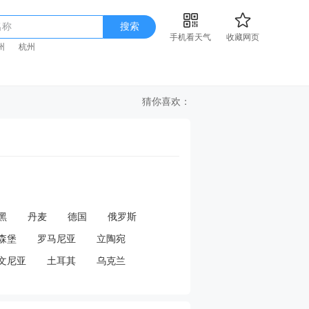
名称
搜索
手机看天气
收藏网页
州
杭州
猜你喜欢：
黑
丹麦
德国
俄罗斯
森堡
罗马尼亚
立陶宛
文尼亚
土耳其
乌克兰