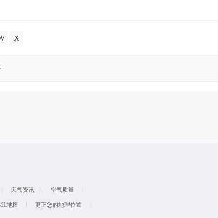
W
X
芬
天气资讯
空气质量
ML地图
更正您的地理位置