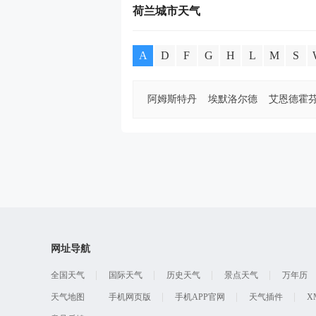
荷兰城市天气
A
D
F
G
H
L
M
S
阿姆斯特丹
埃默洛尔德
艾恩德霍
网址导航
全国天气
国际天气
历史天气
景点天气
万年历
天气地图
手机网页版
手机APP官网
天气插件
X